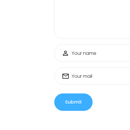
Your name
Your mail
Submit