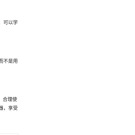
，可以学
而不是用
，合理使
器，享受